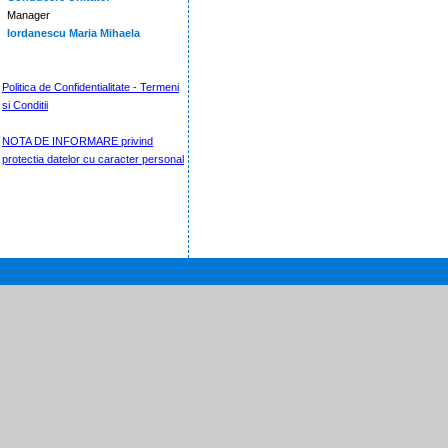
Manager
Iordanescu Maria Mihaela
Politica de Confidentialitate - Termeni
si Conditii
NOTA DE INFORMARE privind
protectia datelor cu caracter personal