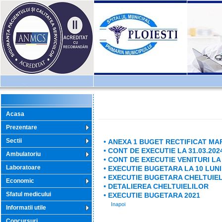
Acasa
Prezentare
Sectii
• ANEXA 1 BUGET RECTIFICAT MAR
• CONT DE EXECUTIE LA 31.03.202
Ambulatoriu
• CONT DE EXECUTIE VENITURI LA 
Laboratoare
• EXECUTIE BUGETARA LA 10 LUNI
• EXECUTIE BUGETARA CHELTUIELI
Economic
• DETALIEREA CHELTUIELILOR
Sfatul medicului
• EXECUTIE BUGETARA 2021
Inapoi
Informatii utile
Concursuri