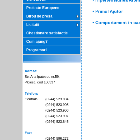
• Hipertensiunea Arter
Proiecte Europene
• Primul Ajutor
Birou de presa
• Comportament in ca
Licitatii
Chestionare satisfactie
Cum ajung?
Programari
Adresa:
Str. Ana Ipatescu nr.59,
Ploiesti, cod 100337
Telefon:
Centrala:
(0244) 523.904
(0244) 523.905
(0244) 523.906
(0244) 523.907
(0244) 523.845
Fax:
(0244) 596.272