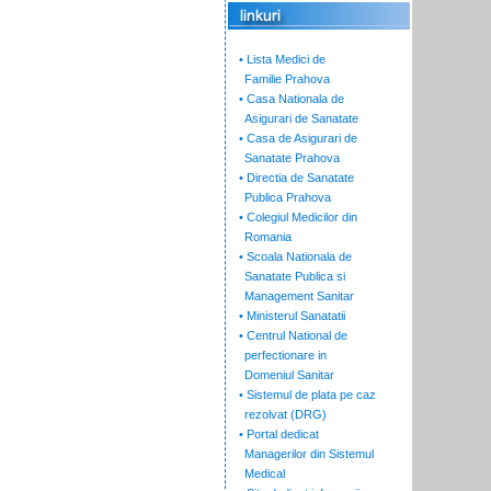
• Lista Medici de
Familie Prahova
• Casa Nationala de
Asigurari de Sanatate
• Casa de Asigurari de
Sanatate Prahova
• Directia de Sanatate
Publica Prahova
• Colegiul Medicilor din
Romania
• Scoala Nationala de
Sanatate Publica si
Management Sanitar
• Ministerul Sanatatii
• Centrul National de
perfectionare in
Domeniul Sanitar
• Sistemul de plata pe caz
rezolvat (DRG)
• Portal dedicat
Managerilor din Sistemul
Medical