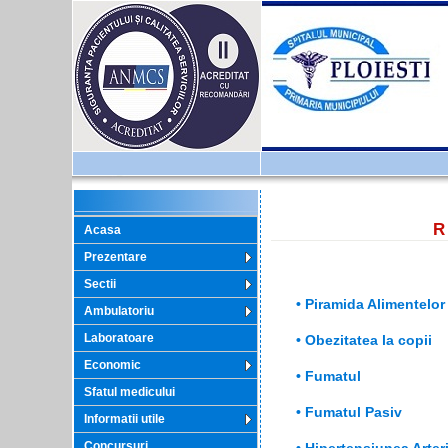
R
Acasa
Prezentare
Sectii
• Piramida Alimentelor
Ambulatoriu
Laboratoare
• Obezitatea la copii
Economic
• Fumatul
Sfatul medicului
• Fumatul Pasiv
Informatii utile
Concursuri