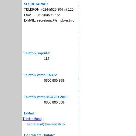
SECRETARIAT:
TELEFON: (0244)523.904 int 120
FAX: (0244)596.272
E-MAIL: secretariat@smploiesti.ro
Telefon urgenta:
112
Telefon Verde CNAS:
0800 800 988
Telefon Verde #COVID-2019:
0800 800 358
E-Mail:
Trimite Mesaj
secretariat@smploiesti.ro
Conducere Unitate: