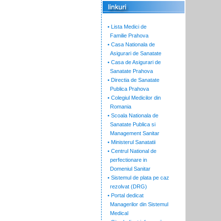
• Lista Medici de
Familie Prahova
• Casa Nationala de
Asigurari de Sanatate
• Casa de Asigurari de
Sanatate Prahova
• Directia de Sanatate
Publica Prahova
• Colegiul Medicilor din
Romania
• Scoala Nationala de
Sanatate Publica si
Management Sanitar
• Ministerul Sanatatii
• Centrul National de
perfectionare in
Domeniul Sanitar
• Sistemul de plata pe caz
rezolvat (DRG)
• Portal dedicat
Managerilor din Sistemul
Medical