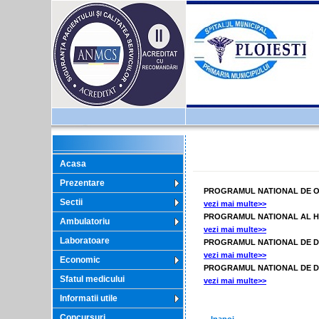
Acasa
Prezentare
PROGRAMUL NATIONAL DE O
Sectii
vezi mai multe>>
PROGRAMUL NATIONAL AL HE
Ambulatoriu
vezi mai multe>>
Laboratoare
PROGRAMUL NATIONAL DE DE
vezi mai multe>>
Economic
PROGRAMUL NATIONAL DE DI
Sfatul medicului
vezi mai multe>>
Informatii utile
Concursuri