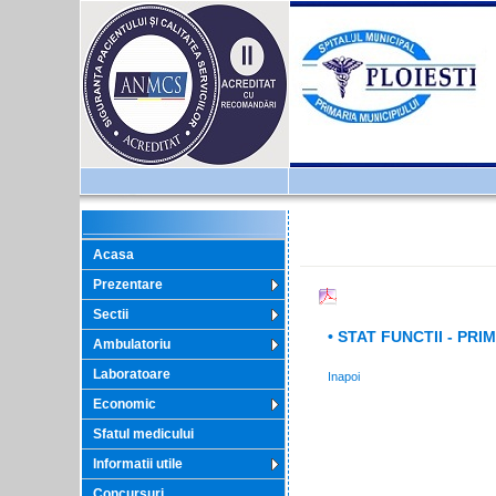
Acasa
Prezentare
Sectii
• STAT FUNCTII - PRI
Ambulatoriu
Laboratoare
Inapoi
Economic
Sfatul medicului
Informatii utile
Concursuri