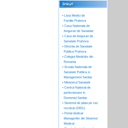
• Lista Medici de
Familie Prahova
• Casa Nationala de
Asigurari de Sanatate
• Casa de Asigurari de
Sanatate Prahova
• Directia de Sanatate
Publica Prahova
• Colegiul Medicilor din
Romania
• Scoala Nationala de
Sanatate Publica si
Management Sanitar
• Ministerul Sanatatii
• Centrul National de
perfectionare in
Domeniul Sanitar
• Sistemul de plata pe caz
rezolvat (DRG)
• Portal dedicat
Managerilor din Sistemul
Medical