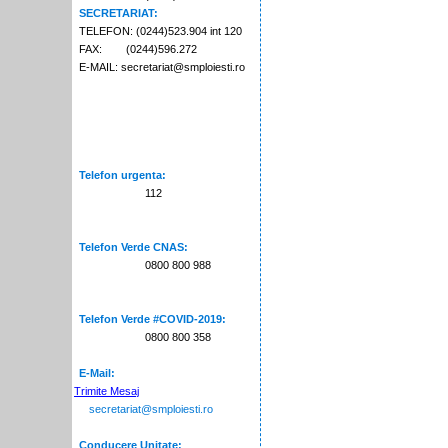
SECRETARIAT:
TELEFON: (0244)523.904 int 120
FAX: (0244)596.272
E-MAIL: secretariat@smploiesti.ro
Telefon urgenta:
112
Telefon Verde CNAS:
0800 800 988
Telefon Verde #COVID-2019:
0800 800 358
E-Mail:
Trimite Mesaj
secretariat@smploiesti.ro
Conducere Unitate: