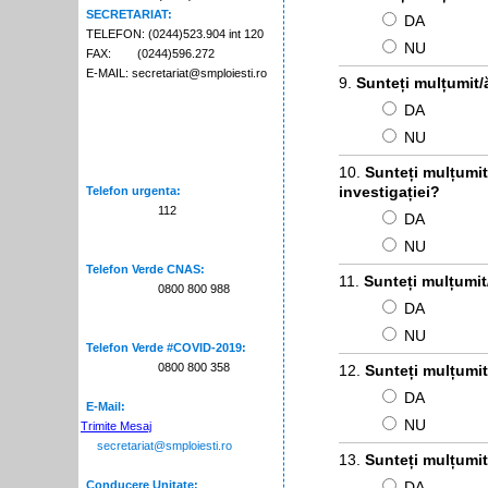
SECRETARIAT:
DA
TELEFON: (0244)523.904 int 120
NU
FAX: (0244)596.272
E-MAIL: secretariat@smploiesti.ro
Sunteți mulțumit/
DA
NU
Sunteți mulțumit/
investigației?
Telefon urgenta:
112
DA
NU
Telefon Verde CNAS:
Sunteți mulțumit
0800 800 988
DA
NU
Telefon Verde #COVID-2019:
0800 800 358
Sunteți mulțumit
DA
E-Mail:
NU
Trimite Mesaj
secretariat@smploiesti.ro
Sunteți mulțumit/
Conducere Unitate:
DA