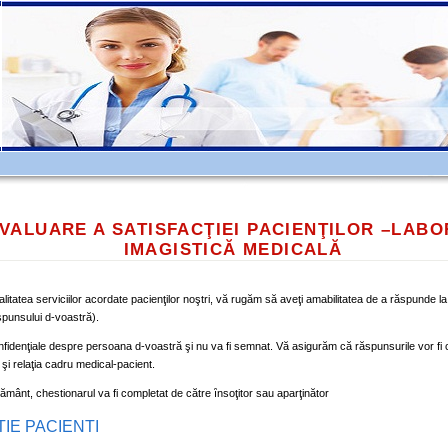
VALUARE A SATISFACŢIEI PACIENŢILOR –LAB
IMAGISTICĂ MEDICALĂ
itatea serviciilor acordate pacienţilor noştri, vă rugăm să aveţi amabilitatea de a răspunde la 
punsului d-voastră).
nfidenţiale despre persoana d-voastră şi nu va fi semnat. Vă asigurăm că răspunsurile vor fi con
 şi relaţia cadru medical-pacient.
nământ, chestionarul va fi completat de către ȋnsoţitor sau aparţinător
IE PACIENTI