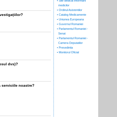
• Site dedicat informarii
medicilor
• Ordinul Asistentilor
vestigațiilor?
• Catalog Medicamente
• Uniunea Europeana
• Guvernul Romaniei
• Parlamentul Romaniei -
Senat
• Parlamentul Romaniei -
Camera Deputatilor
• Presedintia
• Monitorul Oficial
lesul dvs)?
a serviciile noastre?