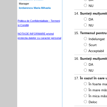
Manager
NU
Iordanescu Maria Mihaela
Sunteți mulțumit/
DA
Politica de Confidentialitate - Termeni
NU
si Conditii
Termenul pentru e
NOTA DE INFORMARE privind
protectia datelor cu caracter personal
Indelungat
Scurt
Acceptabil
Sunteţi mulţumit/
DA
NU
În cazul în care 
În foarte m
În mare mă
În mica măs
Deloc