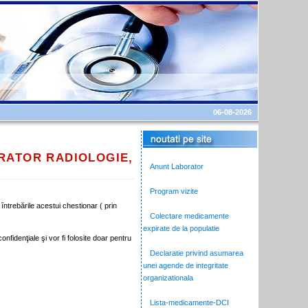
06-08-2026
ORATOR RADIOLOGIE,
Anunt Laborator
Program vizite
ȋntrebările acestui chestionar ( prin
Colectare medicamente
expirate de la populatie
fidenţiale şi vor fi folosite doar pentru
Declaratie privind asumarea
unei agende de integritate
organizationala
Lista-medicamente-DCI