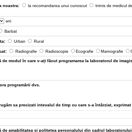
ca noastra:
la recomandarea unui cunoscut
trimis de medicul d
ani
Barbat
nta:
Urban
Rural
uat:
Radiografie
Radioscopie
Ecografie
Mamografie
ă de modul în care v-ați făcut programarea la laboratorul de imagi
 ora programării dvs.
găm sa precizati intevalul de timp cu care s-a întârziat, exprimat
 de amabilitatea și politețea personalului din cadrul laboratorulu