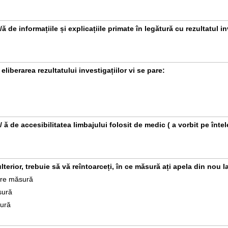
ă de informațiile și explicațiile primate în legătură cu rezultatul in
liberarea rezultatului investigațiilor vi se pare:
 ă de accesibilitatea limbajului folosit de medic ( a vorbit pe înte
ulterior, trebuie să vă reîntoarceți, în ce măsură ați apela din nou l
are măsură
sură
ură