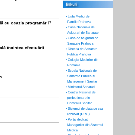
• Lista Medici de
Familie Prahova
ală cu ocazia programării?
• Casa Nationala de
Asigurari de Sanatate
• Casa de Asigurari de
Sanatate Prahova
ală înaintea efectuării
• Directia de Sanatate
Publica Prahova
• Colegiul Medicilor din
Romania
• Scoala Nationala de
Sanatate Publica si
ă?
Management Sanitar
• Ministerul Sanatatii
• Centrul National de
perfectionare in
Domeniul Sanitar
• Sistemul de plata pe caz
rezolvat (DRG)
• Portal dedicat
Managerilor din Sistemul
Medical