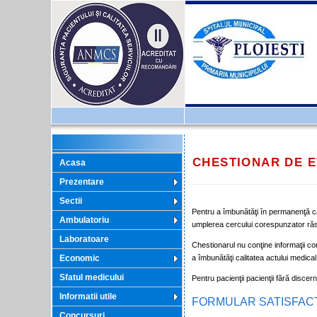
CHESTIONAR DE E
Acasa
Prezentare
Sectii
Pentru a ȋmbunătăţi ȋn permanenţă cal
Ambulatoriu
umplerea cercului corespunzator răs
Laboratoare
Chestionarul nu conţine informaţii co
Economic
a îmbunătăţi calitatea actului medical
Sfatul medicului
Pentru pacienţii pacienţii fără discer
Informatii utile
FORMULAR SATISFACT
Concursuri