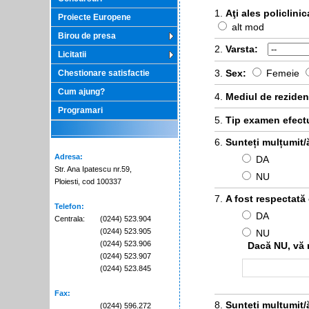
Aţi ales policlini
Proiecte Europene
alt mod
Birou de presa
Varsta:
Licitatii
Sex:
Femeie
Chestionare satisfactie
Cum ajung?
Mediul de rezide
Programari
Tip examen efect
Sunteți mulțumit/
Adresa:
DA
Str. Ana Ipatescu nr.59,
NU
Ploiesti, cod 100337
A fost respectată
Telefon:
DA
Centrala:
(0244) 523.904
(0244) 523.905
NU
(0244) 523.906
Dacă NU, vă ru
(0244) 523.907
(0244) 523.845
Fax:
Sunteți mulțumit/ă
(0244) 596.272