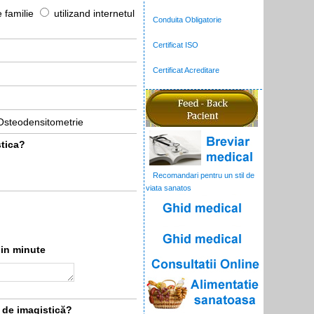
e familie
utilizand internetul
Conduita Obligatorie
Certificat ISO
Certificat Acreditare
Osteodensitometrie
stica?
Recomandari pentru un stil de
viata sanatos
 in minute
i de imagistică?