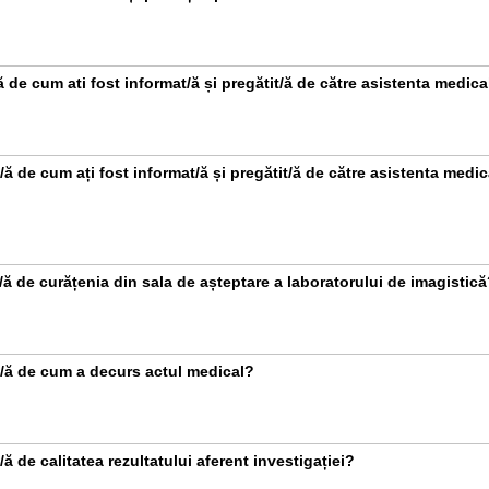
ă de cum ati fost informat/ă și pregătit/ă de către asistenta medic
ă de cum ați fost informat/ă și pregătit/ă de către asistenta medic
/ă de curățenia din sala de așteptare a laboratorului de imagistic
/ă de cum a decurs actul medical?
ă de calitatea rezultatului aferent investigației?