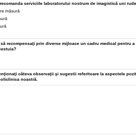
 recomanda serviciile laboratorului nostrum de imagistică uni rud
are măsură
sură
ură
a să recompensaţi prin diverse mijloace un cadru medical pentru a
cestuia?
ionaţi câteva observaţii şi sugestii referitoare la aspectele pozit
policlinica noastră.