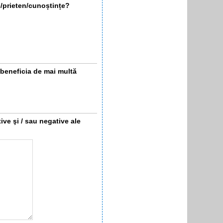
e/prieten/cunoștințe?
 beneficia de mai multă
ive şi / sau negative ale