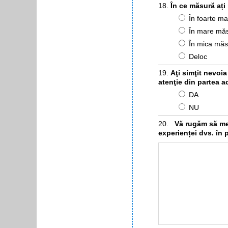
În ce măsură ați
În foarte m
În mare mă
În mica măs
Deloc
Aţi simţit nevoi
atenţie din partea a
DA
NU
Vă rugăm să menţ
experienței dvs. ȋn 